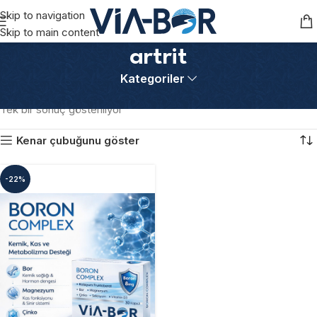
Skip to navigation
Skip to main content
artrit
Kategoriler
Ana Sayfa
Ürünler “artrit” olarak etiketlendi
Tek bir sonuç gösteriliyor
Kenar çubuğunu göster
-22%