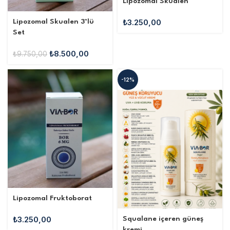
Lipozomal Skualen
₺
3.250,00
Lipozomal Skualen 3’lü
Set
₺
8.500,00
₺
9.750,00
-12%
Lipozomal Fruktoborat
₺
3.250,00
Squalane içeren güneş
kremi