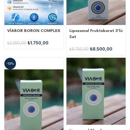
VİABOR BORON COMPLEX
Lipozomal Fruktoborat 3’lü
Set
₺
1.750,00
₺
2.250,00
₺
8.500,00
₺
9.750,00
-13%