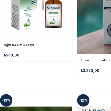
Ağız Bakım Spreyi
₺
540,00
Lipozomal Frukto
₺
3.250,00
-13%
-12%