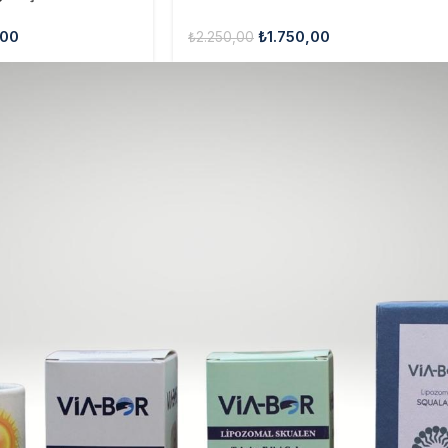
,00
₺
1.750,00
₺
2.250,00