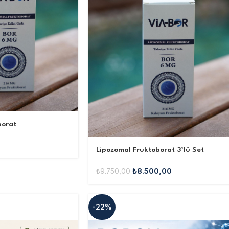
borat
Lipozomal Fruktoborat 3’lü Set
₺
8.500,00
₺
9.750,00
-22%