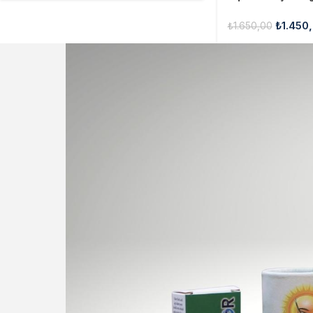
₺
1.450
₺
1.650,00