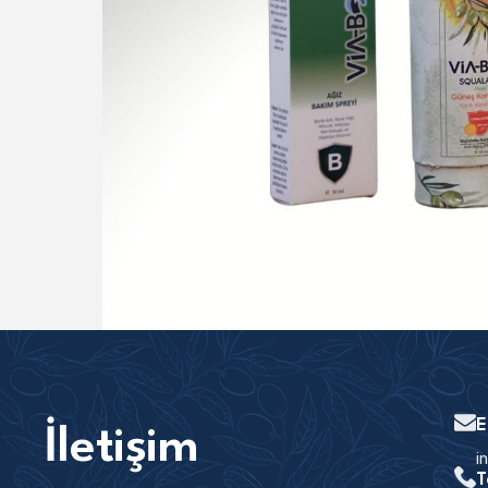
E
İletişim
i
T