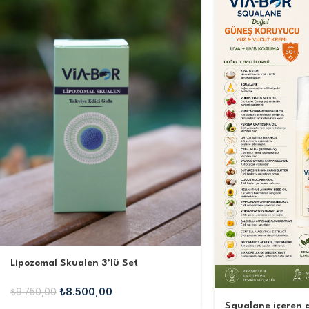
Lipozomal Skualen 3’lü Set
₺
8.500,00
₺
9.750,00
Squalane içeren 