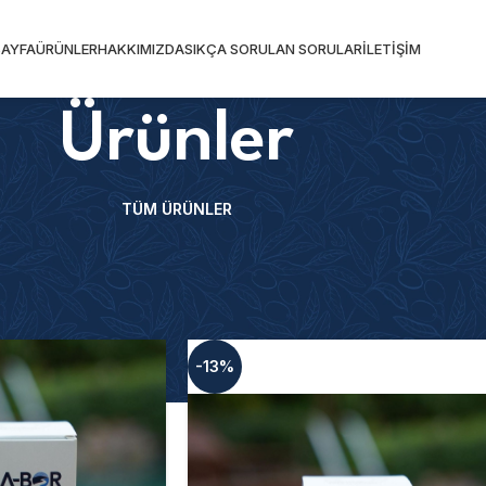
AYFA
ÜRÜNLER
HAKKIMIZDA
SIKÇA SORULAN SORULAR
İLETIŞIM
Ürünler
TÜM ÜRÜNLER
-13%