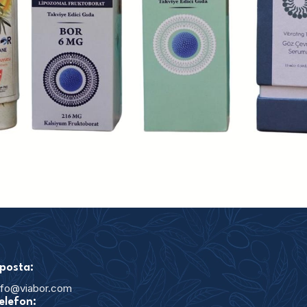
posta:
nfo@viabor.com
elefon: