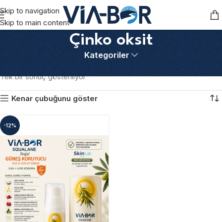
Skip to navigation
Skip to main content
Çinko oksit
Kategoriler
Ana Sayfa
Ürünler “Çinko oksit” olarak etiketlendi
Tek bir sonuç gösteriliyor
Kenar çubuğunu göster
-12%