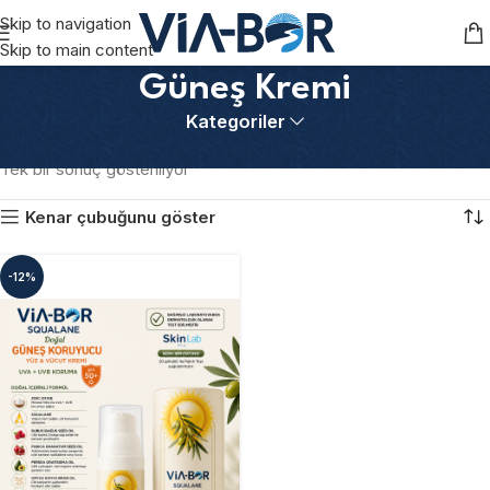
Skip to navigation
Skip to main content
Güneş Kremi
Kategoriler
Ana Sayfa
Ürünler “Güneş Kremi” olarak etiketlendi
Tek bir sonuç gösteriliyor
Kenar çubuğunu göster
-12%