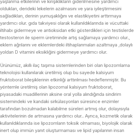
yaşlanma etkilerinin ve kırışıklıkların giderilmesine yardımcı
oldukları, derideki lekelerin azalmasını ve yara iyileştirmesini
sağladıkları, derinin yumuşaklığını ve elastikiyetini arttırmaya
yardımcı olur. gıda takviyesi olarak kullanıldıklarında ie vücuttaki
iltihabı gidermeye ve antioksidan etki gösterdikleri için testislerde
testosteron ile sperm üretiminde artış sağlamaya yardımcı olur.,
eklem ağrılarını ve eklemlerdeki iltihaplanmaları azaltmaya ,dolaylı
yoldan D vitamini eksikliğini gidermeye yardımcı olur.
Ürünümüz, akıllı ilaç taşıma sistemlerinden biri olan lipozomlama
teknolojisi kullanılarak üretilmiş olup bu sayede kalsiyum
fruktoborat bileşiklerinin etkinliği arttırılması hedeflenmiştir. Bu
yöntemle üretilmiş olan lipozomal kalsiyum fruktoborat,
piyasadaki muadillerinin aksine oral yolla alındığında sindirim
sistemindeki ve kandaki sirkülasyonları süresince enzimler
tarafından bozulmadan kalabilme süreleri artmış olur, dolayısıyla
aktivitelerinin de artmasına yardımcı olur.. Ayrıca, kozmetik olarak
kullanıldıklarında ise lipozomların toksik olmaması, biyolojik olarak
inert olup immün yanıt oluşturmaması ve lipid yapılarının insan